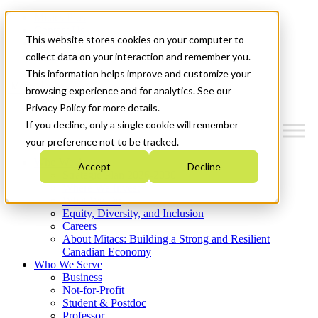
Mitacs Plus
Contact Us
This website stores cookies on your computer to
News & Events
Get Started
collect data on your interaction and remember you.
This information helps improve and customize your
Menu
browsing experience and for analytics. See our
Privacy Policy for more details.
If you decline, only a single cookie will remember
your preference not to be tracked.
Who We Are
Accept
Decline
Strategic Plan 2026-2030
Where We Invest
What We Do
Equity, Diversity, and Inclusion
Careers
About Mitacs: Building a Strong and Resilient
Canadian Economy
Who We Serve
Business
Not-for-Profit
Student & Postdoc
Professor