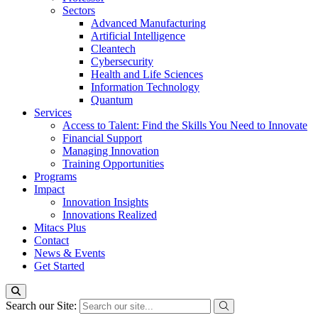
Sectors
Advanced Manufacturing
Artificial Intelligence
Cleantech
Cybersecurity
Health and Life Sciences
Information Technology
Quantum
Services
Access to Talent: Find the Skills You Need to Innovate
Financial Support
Managing Innovation
Training Opportunities
Programs
Impact
Innovation Insights
Innovations Realized
Mitacs Plus
Contact
News & Events
Get Started
Search our Site: