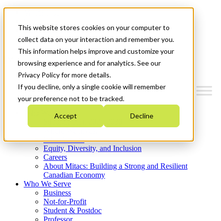
Mitacs Plus
Contact Us
This website stores cookies on your computer to
News & Events
Get Started
collect data on your interaction and remember you.
This information helps improve and customize your
Menu
browsing experience and for analytics. See our
Privacy Policy for more details.
If you decline, only a single cookie will remember
your preference not to be tracked.
Who We Are
Accept
Decline
Strategic Plan 2026-2030
Where We Invest
What We Do
Equity, Diversity, and Inclusion
Careers
About Mitacs: Building a Strong and Resilient
Canadian Economy
Who We Serve
Business
Not-for-Profit
Student & Postdoc
Professor