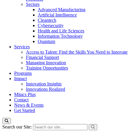
Sectors
Advanced Manufacturing
Artificial Intelligence
Cleantech
Cybersecurity
Health and Life Sciences
Information Technology
Quantum
Services
Access to Talent: Find the Skills You Need to Innovate
Financial Support
Managing Innovation
Training Opportunities
Programs
Impact
Innovation Insights
Innovations Realized
Mitacs Plus
Contact
News & Events
Get Started
Search our Site: