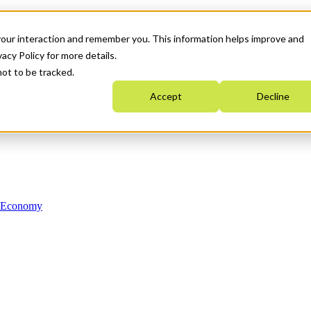
your interaction and remember you. This information helps improve and
acy Policy for more details.
not to be tracked.
Accept
Decline
n Economy