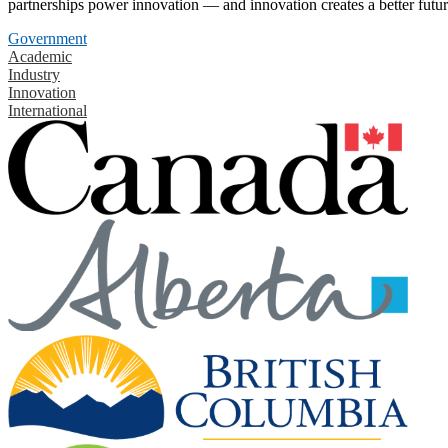
partnerships power innovation — and innovation creates a better futur
Government
Academic
Industry
Innovation
International