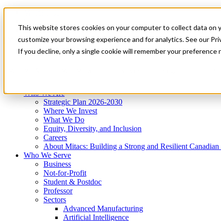
Mitacs Plus
Contact Us
This website stores cookies on your computer to collect data on 
News & Events
Get Started
customize your browsing experience and for analytics. See our Priv
Menu
If you decline, only a single cookie will remember your preference 
Who We Are
Who We Serve
Services
Programs
Impact
Who We Are
Strategic Plan 2026-2030
Where We Invest
What We Do
Equity, Diversity, and Inclusion
Careers
About Mitacs: Building a Strong and Resilient Canadia
Who We Serve
Business
Not-for-Profit
Student & Postdoc
Professor
Sectors
Advanced Manufacturing
Artificial Intelligence