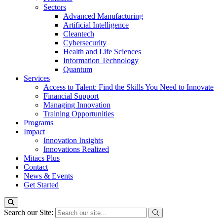
Sectors
Advanced Manufacturing
Artificial Intelligence
Cleantech
Cybersecurity
Health and Life Sciences
Information Technology
Quantum
Services
Access to Talent: Find the Skills You Need to Innovate
Financial Support
Managing Innovation
Training Opportunities
Programs
Impact
Innovation Insights
Innovations Realized
Mitacs Plus
Contact
News & Events
Get Started
Search our Site: