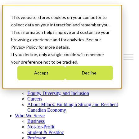
Mitacs Plus
Contact Us
This website stores cookies on your computer to
News & Events
Get Started
collect data on your interaction and remember you.
This information helps improve and customize your
Menu
browsing experience and for analytics. See our
Privacy Policy for more details.
If you decline, only a single cookie will remember
your preference not to be tracked.
Who We Are
Accept
Decline
Strategic Plan 2026-2030
Where We Invest
What We Do
Equity, Diversity, and Inclusion
Careers
About Mitacs: Building a Strong and Resilient
Canadian Economy
Who We Serve
Business
Not-for-Profit
Student & Postdoc
Professor