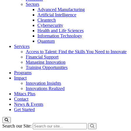
Sectors
Advanced Manufacturing
Artificial Intelligence
Cleantech
Cybersecurity
Health and Life Sciences
Information Technology
Quantum
Services
Access to Talent: Find the Skills You Need to Innovate
Financial Support
Managing Innovation
Training Opportunities
Programs
Impact
Innovation Insights
Innovations Realized
Mitacs Plus
Contact
News & Events
Get Started
Search our Site: