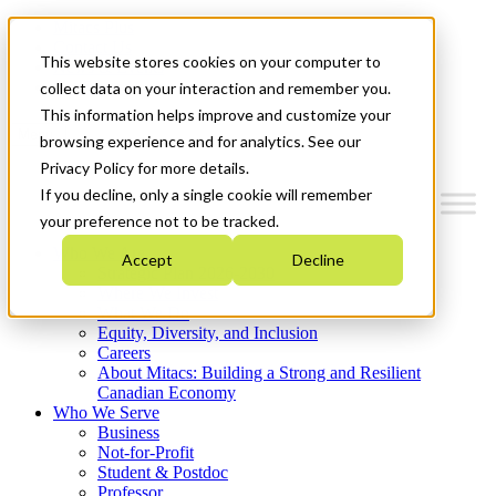
Mitacs Plus
Contact Us
This website stores cookies on your computer to
News & Events
Get Started
collect data on your interaction and remember you.
This information helps improve and customize your
Menu
browsing experience and for analytics. See our
Privacy Policy for more details.
If you decline, only a single cookie will remember
your preference not to be tracked.
Who We Are
Accept
Decline
Strategic Plan 2026-2030
Where We Invest
What We Do
Equity, Diversity, and Inclusion
Careers
About Mitacs: Building a Strong and Resilient
Canadian Economy
Who We Serve
Business
Not-for-Profit
Student & Postdoc
Professor