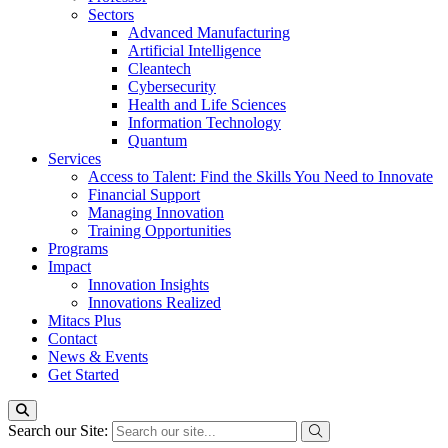
Sectors
Advanced Manufacturing
Artificial Intelligence
Cleantech
Cybersecurity
Health and Life Sciences
Information Technology
Quantum
Services
Access to Talent: Find the Skills You Need to Innovate
Financial Support
Managing Innovation
Training Opportunities
Programs
Impact
Innovation Insights
Innovations Realized
Mitacs Plus
Contact
News & Events
Get Started
Search our Site: