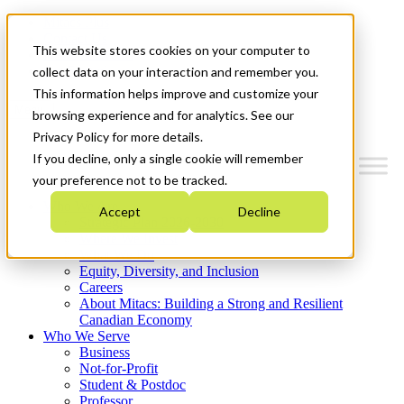
Mitacs Plus
Contact Us
This website stores cookies on your computer to
News & Events
Get Started
collect data on your interaction and remember you.
This information helps improve and customize your
Menu
browsing experience and for analytics. See our
Privacy Policy for more details.
If you decline, only a single cookie will remember
your preference not to be tracked.
Who We Are
Accept
Decline
Strategic Plan 2026-2030
Where We Invest
What We Do
Equity, Diversity, and Inclusion
Careers
About Mitacs: Building a Strong and Resilient
Canadian Economy
Who We Serve
Business
Not-for-Profit
Student & Postdoc
Professor