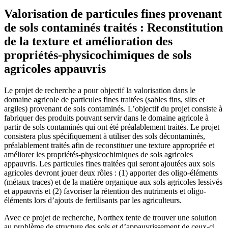
Valorisation de particules fines provenant
de sols contaminés traités : Reconstitution
de la texture et amélioration des
propriétés-physicochimiques de sols
agricoles appauvris
Le projet de recherche a pour objectif la valorisation dans le
domaine agricole de particules fines traitées (sables fins, silts et
argiles) provenant de sols contaminés. L’objectif du projet consiste à
fabriquer des produits pouvant servir dans le domaine agricole à
partir de sols contaminés qui ont été préalablement traités. Le projet
consistera plus spécifiquement à utiliser des sols décontaminés,
préalablement traités afin de reconstituer une texture appropriée et
améliorer les propriétés-physicochimiques de sols agricoles
appauvris. Les particules fines traitées qui seront ajoutées aux sols
agricoles devront jouer deux rôles : (1) apporter des oligo-éléments
(métaux traces) et de la matière organique aux sols agricoles lessivés
et appauvris et (2) favoriser la rétention des nutriments et oligo-
éléments lors d’ajouts de fertilisants par les agriculteurs.
Avec ce projet de recherche, Northex tente de trouver une solution
au problème de structure des sols et d’appauvrissement de ceux-ci