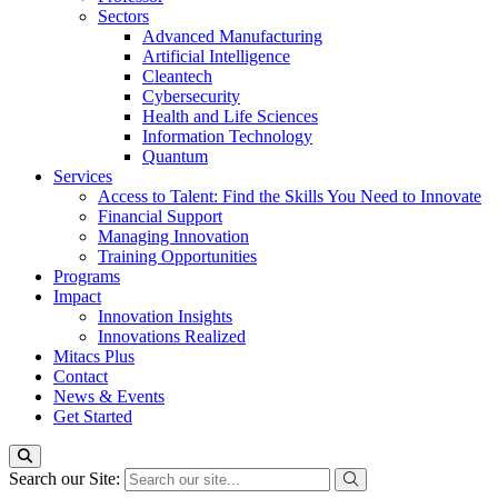
Sectors
Advanced Manufacturing
Artificial Intelligence
Cleantech
Cybersecurity
Health and Life Sciences
Information Technology
Quantum
Services
Access to Talent: Find the Skills You Need to Innovate
Financial Support
Managing Innovation
Training Opportunities
Programs
Impact
Innovation Insights
Innovations Realized
Mitacs Plus
Contact
News & Events
Get Started
Search our Site: