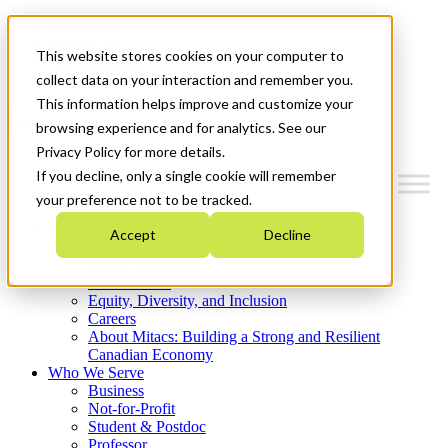
Mitacs Plus
Contact Us
This website stores cookies on your computer to
News & Events
Get Started
collect data on your interaction and remember you.
This information helps improve and customize your
Menu
browsing experience and for analytics. See our
Privacy Policy for more details.
If you decline, only a single cookie will remember
your preference not to be tracked.
Who We Are
Accept
Decline
Strategic Plan 2026-2030
Where We Invest
What We Do
Equity, Diversity, and Inclusion
Careers
About Mitacs: Building a Strong and Resilient
Canadian Economy
Who We Serve
Business
Not-for-Profit
Student & Postdoc
Professor