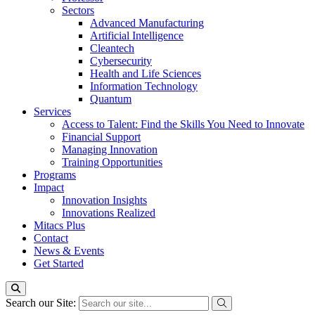
Sectors
Advanced Manufacturing
Artificial Intelligence
Cleantech
Cybersecurity
Health and Life Sciences
Information Technology
Quantum
Services
Access to Talent: Find the Skills You Need to Innovate
Financial Support
Managing Innovation
Training Opportunities
Programs
Impact
Innovation Insights
Innovations Realized
Mitacs Plus
Contact
News & Events
Get Started
Search our Site: