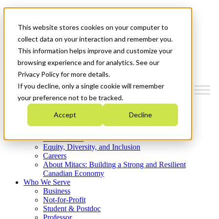
Mitacs Plus
Contact Us
This website stores cookies on your computer to
News & Events
Get Started
collect data on your interaction and remember you.
This information helps improve and customize your
Menu
browsing experience and for analytics. See our
Privacy Policy for more details.
If you decline, only a single cookie will remember
your preference not to be tracked.
Who We Are
Accept
Decline
Strategic Plan 2026-2030
Where We Invest
What We Do
Equity, Diversity, and Inclusion
Careers
About Mitacs: Building a Strong and Resilient
Canadian Economy
Who We Serve
Business
Not-for-Profit
Student & Postdoc
Professor