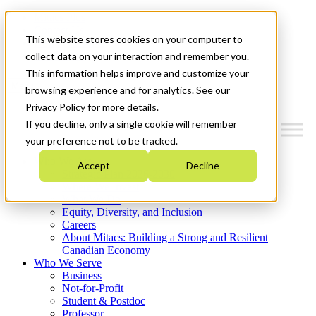
Mitacs Plus
Contact Us
This website stores cookies on your computer to
News & Events
Get Started
collect data on your interaction and remember you.
This information helps improve and customize your
Menu
browsing experience and for analytics. See our
Privacy Policy for more details.
If you decline, only a single cookie will remember
your preference not to be tracked.
Who We Are
Accept
Decline
Strategic Plan 2026-2030
Where We Invest
What We Do
Equity, Diversity, and Inclusion
Careers
About Mitacs: Building a Strong and Resilient
Canadian Economy
Who We Serve
Business
Not-for-Profit
Student & Postdoc
Professor