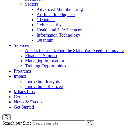
Sectors
Advanced Manufacturing
Artificial Intelligence
Cleantech
Cybersecurity
Health and Life Sciences
Information Technology
Quantum
Services
Access to Talent: Find the Skills You Need to Innovate
Financial Support
Managing Innovation
Training Opportunities
Programs
Impact
Innovation Insights
Innovations Realized
Mitacs Plus
Contact
News & Events
Get Started
Search our Site: