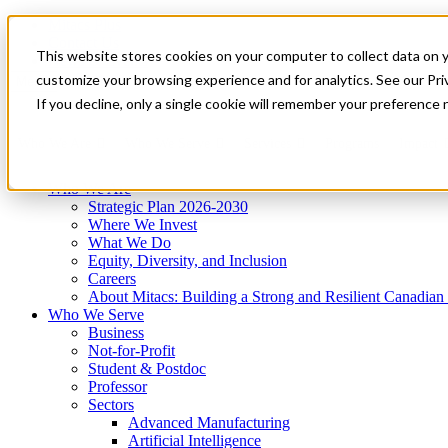
Mitacs Plus
Contact Us
This website stores cookies on your computer to collect data on 
News & Events
Get Started
customize your browsing experience and for analytics. See our Priv
Menu
If you decline, only a single cookie will remember your preference 
Who We Are
Who We Serve
Services
Programs
Impact
Who We Are
Strategic Plan 2026-2030
Where We Invest
What We Do
Equity, Diversity, and Inclusion
Careers
About Mitacs: Building a Strong and Resilient Canadia
Who We Serve
Business
Not-for-Profit
Student & Postdoc
Professor
Sectors
Advanced Manufacturing
Artificial Intelligence