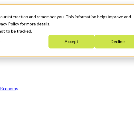
your interaction and remember you. This information helps improve and
acy Policy for more details.
not to be tracked.
Accept
Decline
n Economy