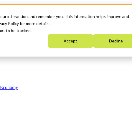
your interaction and remember you. This information helps improve and
acy Policy for more details.
not to be tracked.
Accept
Decline
n Economy