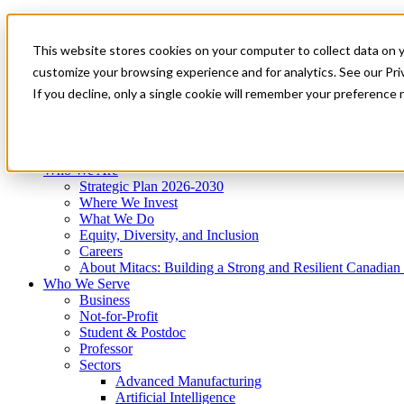
Mitacs Plus
Contact Us
This website stores cookies on your computer to collect data on 
News & Events
Get Started
customize your browsing experience and for analytics. See our Priv
Menu
If you decline, only a single cookie will remember your preference 
Who We Are
Who We Serve
Services
Programs
Impact
Who We Are
Strategic Plan 2026-2030
Where We Invest
What We Do
Equity, Diversity, and Inclusion
Careers
About Mitacs: Building a Strong and Resilient Canadia
Who We Serve
Business
Not-for-Profit
Student & Postdoc
Professor
Sectors
Advanced Manufacturing
Artificial Intelligence