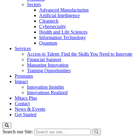
Sectors
Advanced Manufacturing
Artificial Intelligence
Cleantech
Cybersecurity
Health and Life Sciences
Information Technology
Quantum
Services
Access to Talent: Find the Skills You Need to Innovate
Financial Support
Managing Innovation
Training Opportunities
Programs
Impact
Innovation Insights
Innovations Realized
Mitacs Plus
Contact
News & Events
Get Started
Search our Site: