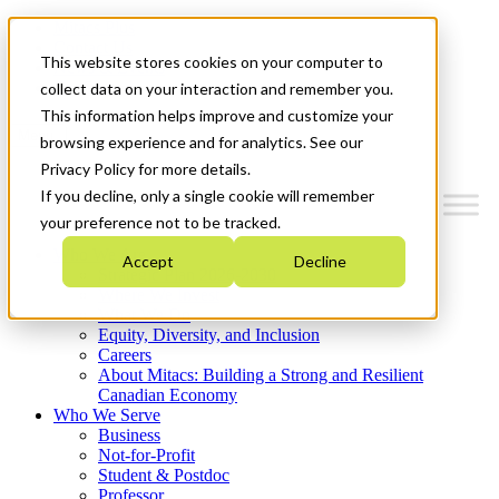
Mitacs Plus
Contact Us
This website stores cookies on your computer to
News & Events
Get Started
collect data on your interaction and remember you.
This information helps improve and customize your
Menu
browsing experience and for analytics. See our
Privacy Policy for more details.
If you decline, only a single cookie will remember
your preference not to be tracked.
Who We Are
Accept
Decline
Strategic Plan 2026-2030
Where We Invest
What We Do
Equity, Diversity, and Inclusion
Careers
About Mitacs: Building a Strong and Resilient
Canadian Economy
Who We Serve
Business
Not-for-Profit
Student & Postdoc
Professor