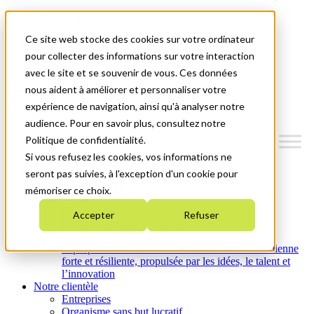
Mitacs Plus
Contactez-nous
Ce site web stocke des cookies sur votre ordinateur
Nouvelles et événements
English
pour collecter des informations sur votre interaction
Commençons!
avec le site et se souvenir de vous. Ces données
nous aident à améliorer et personnaliser votre
Menu
expérience de navigation, ainsi qu'à analyser notre
audience. Pour en savoir plus, consultez notre
Politique de confidentialité.
Si vous refusez les cookies, vos informations ne
Qui nous sommes
seront pas suivies, à l'exception d'un cookie pour
Plan stratégique 2026-2030
mémoriser ce choix.
Nos investissements
Nos activités
Accepter
Refuser
Équité, diversité et inclusion
Carrières
À propos de Mitacs : Créer une économie canadienne
forte et résiliente, propulsée par les idées, le talent et
l’innovation
Notre clientèle
Entreprises
Organisme sans but lucratif