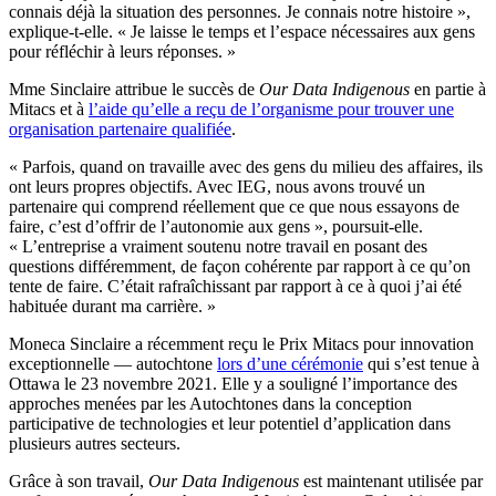
connais déjà la situation des personnes. Je connais notre histoire »,
explique-t-elle. « Je laisse le temps et l’espace nécessaires aux gens
pour réfléchir à leurs réponses. »
Mme Sinclaire attribue le succès de
Our Data Indigenous
en partie à
Mitacs et à
l’aide qu’elle a reçu de l’organisme pour trouver une
organisation partenaire qualifiée
.
« Parfois, quand on travaille avec des gens du milieu des affaires, ils
ont leurs propres objectifs. Avec IEG, nous avons trouvé un
partenaire qui comprend réellement que ce que nous essayons de
faire, c’est d’offrir de l’autonomie aux gens », poursuit-elle.
« L’entreprise a vraiment soutenu notre travail en posant des
questions différemment, de façon cohérente par rapport à ce qu’on
tente de faire. C’était rafraîchissant par rapport à ce à quoi j’ai été
habituée durant ma carrière. »
Moneca Sinclaire a récemment reçu le Prix Mitacs pour innovation
exceptionnelle — autochtone
lors d’une cérémonie
qui s’est tenue à
Ottawa le 23 novembre 2021. Elle y a souligné l’importance des
approches menées par les Autochtones dans la conception
participative de technologies et leur potentiel d’application dans
plusieurs autres secteurs.
Grâce à son travail,
Our Data Indigenous
est maintenant utilisée par