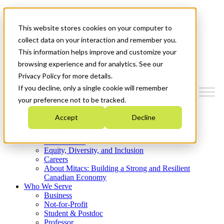
Mitacs Plus
Contact Us
This website stores cookies on your computer to
News & Events
Get Started
collect data on your interaction and remember you.
This information helps improve and customize your
Menu
browsing experience and for analytics. See our
Privacy Policy for more details.
If you decline, only a single cookie will remember
your preference not to be tracked.
Who We Are
Accept
Decline
Strategic Plan 2026-2030
Where We Invest
What We Do
Equity, Diversity, and Inclusion
Careers
About Mitacs: Building a Strong and Resilient
Canadian Economy
Who We Serve
Business
Not-for-Profit
Student & Postdoc
Professor