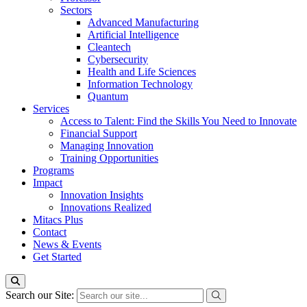
Sectors
Advanced Manufacturing
Artificial Intelligence
Cleantech
Cybersecurity
Health and Life Sciences
Information Technology
Quantum
Services
Access to Talent: Find the Skills You Need to Innovate
Financial Support
Managing Innovation
Training Opportunities
Programs
Impact
Innovation Insights
Innovations Realized
Mitacs Plus
Contact
News & Events
Get Started
Search our Site: