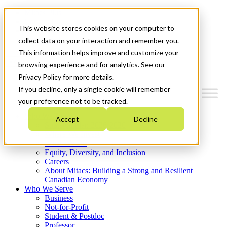
Mitacs Plus
Contact Us
This website stores cookies on your computer to
News & Events
Get Started
collect data on your interaction and remember you.
This information helps improve and customize your
Menu
browsing experience and for analytics. See our
Privacy Policy for more details.
If you decline, only a single cookie will remember
your preference not to be tracked.
Who We Are
Accept
Decline
Strategic Plan 2026-2030
Where We Invest
What We Do
Equity, Diversity, and Inclusion
Careers
About Mitacs: Building a Strong and Resilient
Canadian Economy
Who We Serve
Business
Not-for-Profit
Student & Postdoc
Professor