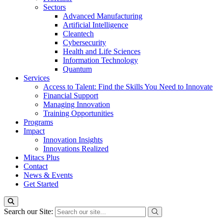
Sectors
Advanced Manufacturing
Artificial Intelligence
Cleantech
Cybersecurity
Health and Life Sciences
Information Technology
Quantum
Services
Access to Talent: Find the Skills You Need to Innovate
Financial Support
Managing Innovation
Training Opportunities
Programs
Impact
Innovation Insights
Innovations Realized
Mitacs Plus
Contact
News & Events
Get Started
Search our Site: