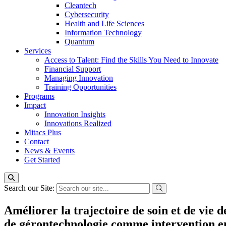
Cleantech
Cybersecurity
Health and Life Sciences
Information Technology
Quantum
Services
Access to Talent: Find the Skills You Need to Innovate
Financial Support
Managing Innovation
Training Opportunities
Programs
Impact
Innovation Insights
Innovations Realized
Mitacs Plus
Contact
News & Events
Get Started
Search our Site:
Améliorer la trajectoire de soin et de vie d
de gérontechnologie comme intervention en