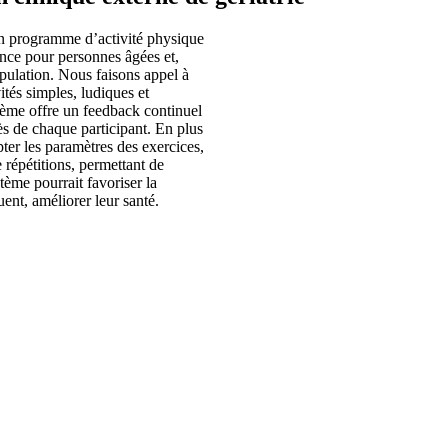
d’un programme d’activité physique
ence pour personnes âgées et,
opulation. Nous faisons appel à
ités simples, ludiques et
tème offre un feedback continuel
ès de chaque participant. En plus
pter les paramètres des exercices,
 répétitions, permettant de
ème pourrait favoriser la
ent, améliorer leur santé.