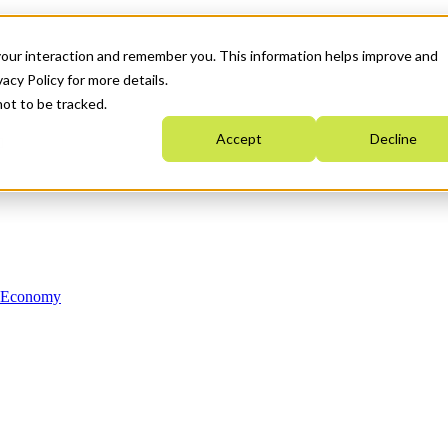
your interaction and remember you. This information helps improve and
acy Policy for more details.
not to be tracked.
Accept
Decline
n Economy