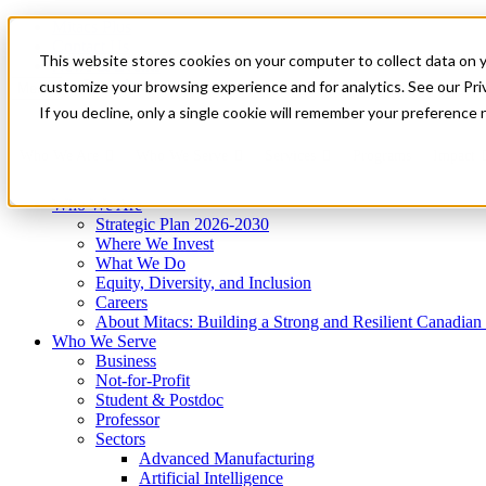
Mitacs Plus
Contact Us
This website stores cookies on your computer to collect data on 
News & Events
Get Started
customize your browsing experience and for analytics. See our Priv
Menu
If you decline, only a single cookie will remember your preference 
Who We Are
Who We Serve
Services
Programs
Impact
Who We Are
Strategic Plan 2026-2030
Where We Invest
What We Do
Equity, Diversity, and Inclusion
Careers
About Mitacs: Building a Strong and Resilient Canadia
Who We Serve
Business
Not-for-Profit
Student & Postdoc
Professor
Sectors
Advanced Manufacturing
Artificial Intelligence