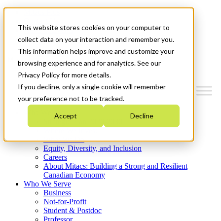
Mitacs Plus
Contact Us
This website stores cookies on your computer to
News & Events
Get Started
collect data on your interaction and remember you.
This information helps improve and customize your
Menu
browsing experience and for analytics. See our
Privacy Policy for more details.
If you decline, only a single cookie will remember
your preference not to be tracked.
Who We Are
Accept
Decline
Strategic Plan 2026-2030
Where We Invest
What We Do
Equity, Diversity, and Inclusion
Careers
About Mitacs: Building a Strong and Resilient
Canadian Economy
Who We Serve
Business
Not-for-Profit
Student & Postdoc
Professor