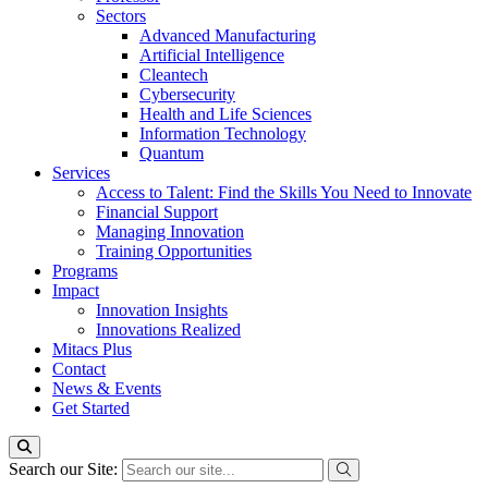
Sectors
Advanced Manufacturing
Artificial Intelligence
Cleantech
Cybersecurity
Health and Life Sciences
Information Technology
Quantum
Services
Access to Talent: Find the Skills You Need to Innovate
Financial Support
Managing Innovation
Training Opportunities
Programs
Impact
Innovation Insights
Innovations Realized
Mitacs Plus
Contact
News & Events
Get Started
Search our Site: