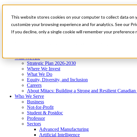
Mitacs Plus
Contact Us
This website stores cookies on your computer to collect data on 
News & Events
Get Started
customize your browsing experience and for analytics. See our Priv
Menu
If you decline, only a single cookie will remember your preference 
Who We Are
Who We Serve
Services
Programs
Impact
Who We Are
Strategic Plan 2026-2030
Where We Invest
What We Do
Equity, Diversity, and Inclusion
Careers
About Mitacs: Building a Strong and Resilient Canadia
Who We Serve
Business
Not-for-Profit
Student & Postdoc
Professor
Sectors
Advanced Manufacturing
Artificial Intelligence