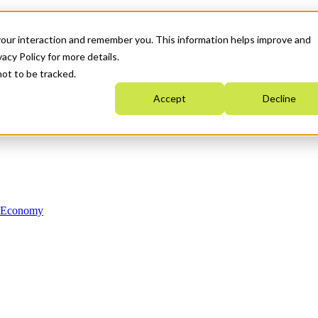
your interaction and remember you. This information helps improve and
acy Policy for more details.
not to be tracked.
Accept
Decline
n Economy