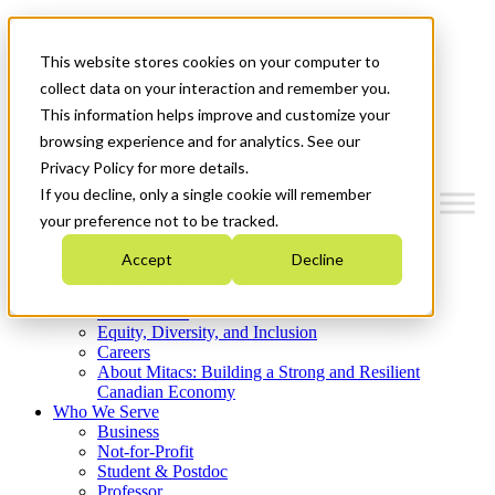
Mitacs Plus
Contact Us
This website stores cookies on your computer to
News & Events
Get Started
collect data on your interaction and remember you.
This information helps improve and customize your
Menu
browsing experience and for analytics. See our
Privacy Policy for more details.
If you decline, only a single cookie will remember
your preference not to be tracked.
Who We Are
Accept
Decline
Strategic Plan 2026-2030
Where We Invest
What We Do
Equity, Diversity, and Inclusion
Careers
About Mitacs: Building a Strong and Resilient
Canadian Economy
Who We Serve
Business
Not-for-Profit
Student & Postdoc
Professor