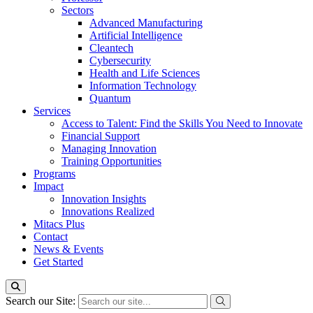
Sectors
Advanced Manufacturing
Artificial Intelligence
Cleantech
Cybersecurity
Health and Life Sciences
Information Technology
Quantum
Services
Access to Talent: Find the Skills You Need to Innovate
Financial Support
Managing Innovation
Training Opportunities
Programs
Impact
Innovation Insights
Innovations Realized
Mitacs Plus
Contact
News & Events
Get Started
Search our Site: