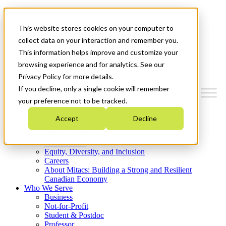
Mitacs Plus
Contact Us
This website stores cookies on your computer to
News & Events
Get Started
collect data on your interaction and remember you.
This information helps improve and customize your
Menu
browsing experience and for analytics. See our
Privacy Policy for more details.
If you decline, only a single cookie will remember
your preference not to be tracked.
Who We Are
Accept
Decline
Strategic Plan 2026-2030
Where We Invest
What We Do
Equity, Diversity, and Inclusion
Careers
About Mitacs: Building a Strong and Resilient
Canadian Economy
Who We Serve
Business
Not-for-Profit
Student & Postdoc
Professor