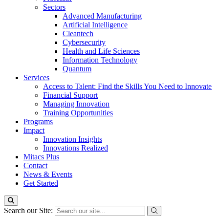
Sectors
Advanced Manufacturing
Artificial Intelligence
Cleantech
Cybersecurity
Health and Life Sciences
Information Technology
Quantum
Services
Access to Talent: Find the Skills You Need to Innovate
Financial Support
Managing Innovation
Training Opportunities
Programs
Impact
Innovation Insights
Innovations Realized
Mitacs Plus
Contact
News & Events
Get Started
Search our Site: