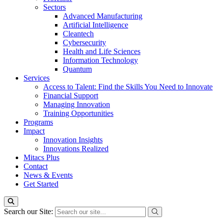
Sectors
Advanced Manufacturing
Artificial Intelligence
Cleantech
Cybersecurity
Health and Life Sciences
Information Technology
Quantum
Services
Access to Talent: Find the Skills You Need to Innovate
Financial Support
Managing Innovation
Training Opportunities
Programs
Impact
Innovation Insights
Innovations Realized
Mitacs Plus
Contact
News & Events
Get Started
Search our Site: