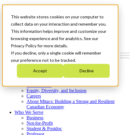
Mitacs Plus
Contact Us
This website stores cookies on your computer to
News & Events
Get Started
collect data on your interaction and remember you.
This information helps improve and customize your
Menu
browsing experience and for analytics. See our
Privacy Policy for more details.
If you decline, only a single cookie will remember
your preference not to be tracked.
Who We Are
Accept
Decline
Strategic Plan 2026-2030
Where We Invest
What We Do
Equity, Diversity, and Inclusion
Careers
About Mitacs: Building a Strong and Resilient
Canadian Economy
Who We Serve
Business
Not-for-Profit
Student & Postdoc
Professor