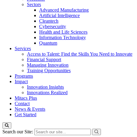
Sectors
Advanced Manufacturing
Artificial Intelligence
Cleantech
Cybersecurity
Health and Life Sciences
Information Technology
Quantum
Services
Access to Talent: Find the Skills You Need to Innovate
Financial Support
Managing Innovation
Training Opportunities
Programs
Impact
Innovation Insights
Innovations Realized
Mitacs Plus
Contact
News & Events
Get Started
Search our Site: