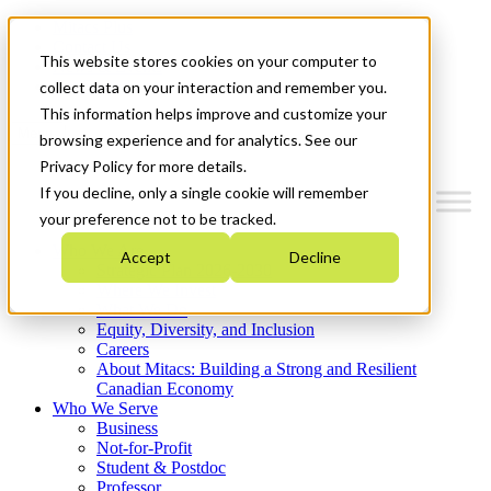
Mitacs Plus
Contact Us
This website stores cookies on your computer to
News & Events
Get Started
collect data on your interaction and remember you.
This information helps improve and customize your
Menu
browsing experience and for analytics. See our
Privacy Policy for more details.
If you decline, only a single cookie will remember
your preference not to be tracked.
Who We Are
Accept
Decline
Strategic Plan 2026-2030
Where We Invest
What We Do
Equity, Diversity, and Inclusion
Careers
About Mitacs: Building a Strong and Resilient
Canadian Economy
Who We Serve
Business
Not-for-Profit
Student & Postdoc
Professor