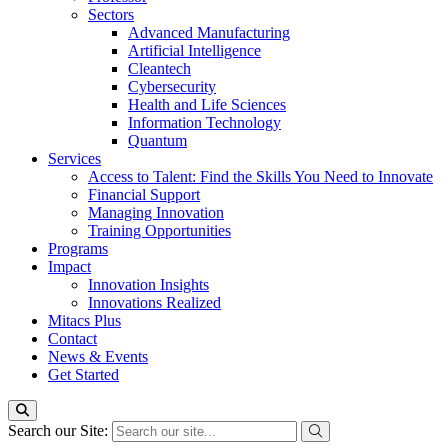
Sectors
Advanced Manufacturing
Artificial Intelligence
Cleantech
Cybersecurity
Health and Life Sciences
Information Technology
Quantum
Services
Access to Talent: Find the Skills You Need to Innovate
Financial Support
Managing Innovation
Training Opportunities
Programs
Impact
Innovation Insights
Innovations Realized
Mitacs Plus
Contact
News & Events
Get Started
Search our Site: