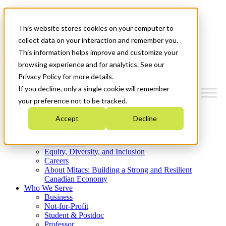
Mitacs Plus
Contact Us
This website stores cookies on your computer to
News & Events
Get Started
collect data on your interaction and remember you.
This information helps improve and customize your
Menu
browsing experience and for analytics. See our
Privacy Policy for more details.
If you decline, only a single cookie will remember
your preference not to be tracked.
Who We Are
Accept
Decline
Strategic Plan 2026-2030
Where We Invest
What We Do
Equity, Diversity, and Inclusion
Careers
About Mitacs: Building a Strong and Resilient
Canadian Economy
Who We Serve
Business
Not-for-Profit
Student & Postdoc
Professor