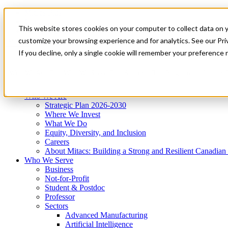
Mitacs Plus
Contact Us
This website stores cookies on your computer to collect data on 
News & Events
Get Started
customize your browsing experience and for analytics. See our Priv
Menu
If you decline, only a single cookie will remember your preference 
Who We Are
Who We Serve
Services
Programs
Impact
Who We Are
Strategic Plan 2026-2030
Where We Invest
What We Do
Equity, Diversity, and Inclusion
Careers
About Mitacs: Building a Strong and Resilient Canadia
Who We Serve
Business
Not-for-Profit
Student & Postdoc
Professor
Sectors
Advanced Manufacturing
Artificial Intelligence