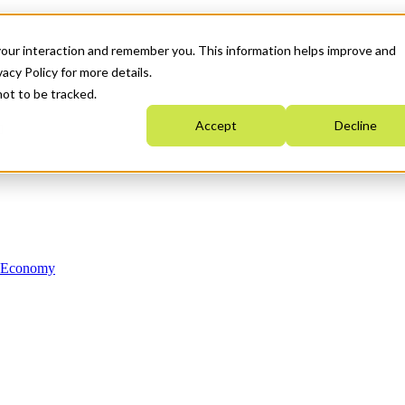
your interaction and remember you. This information helps improve and
acy Policy for more details.
not to be tracked.
Accept
Decline
n Economy