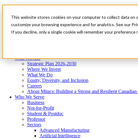
Mitacs Plus
Contact Us
This website stores cookies on your computer to collect data on 
News & Events
Get Started
customize your browsing experience and for analytics. See our Priv
Menu
If you decline, only a single cookie will remember your preference 
Who We Are
Who We Serve
Services
Programs
Impact
Who We Are
Strategic Plan 2026-2030
Where We Invest
What We Do
Equity, Diversity, and Inclusion
Careers
About Mitacs: Building a Strong and Resilient Canadia
Who We Serve
Business
Not-for-Profit
Student & Postdoc
Professor
Sectors
Advanced Manufacturing
Artificial Intelligence