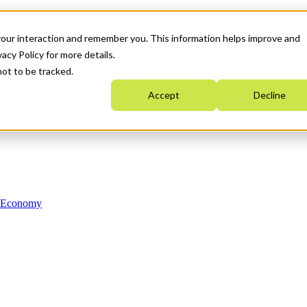
your interaction and remember you. This information helps improve and
acy Policy for more details.
not to be tracked.
Accept
Decline
n Economy