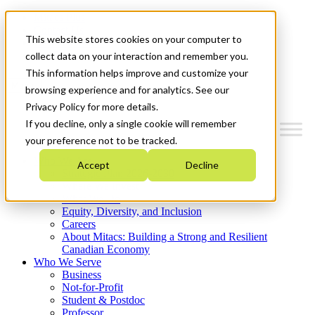
Mitacs Plus
Contact Us
This website stores cookies on your computer to
News & Events
Get Started
collect data on your interaction and remember you.
This information helps improve and customize your
Menu
browsing experience and for analytics. See our
Privacy Policy for more details.
If you decline, only a single cookie will remember
your preference not to be tracked.
Who We Are
Accept
Decline
Strategic Plan 2026-2030
Where We Invest
What We Do
Equity, Diversity, and Inclusion
Careers
About Mitacs: Building a Strong and Resilient
Canadian Economy
Who We Serve
Business
Not-for-Profit
Student & Postdoc
Professor