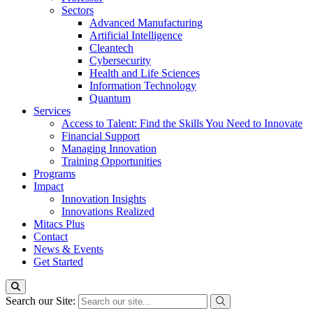
Sectors
Advanced Manufacturing
Artificial Intelligence
Cleantech
Cybersecurity
Health and Life Sciences
Information Technology
Quantum
Services
Access to Talent: Find the Skills You Need to Innovate
Financial Support
Managing Innovation
Training Opportunities
Programs
Impact
Innovation Insights
Innovations Realized
Mitacs Plus
Contact
News & Events
Get Started
Search our Site: