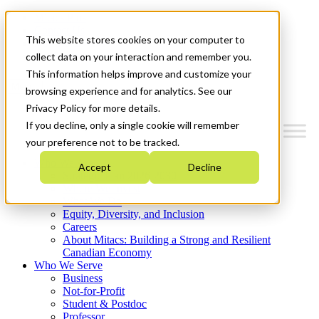
Mitacs Plus
Contact Us
This website stores cookies on your computer to
News & Events
Get Started
collect data on your interaction and remember you.
This information helps improve and customize your
Menu
browsing experience and for analytics. See our
Privacy Policy for more details.
If you decline, only a single cookie will remember
your preference not to be tracked.
Who We Are
Accept
Decline
Strategic Plan 2026-2030
Where We Invest
What We Do
Equity, Diversity, and Inclusion
Careers
About Mitacs: Building a Strong and Resilient
Canadian Economy
Who We Serve
Business
Not-for-Profit
Student & Postdoc
Professor