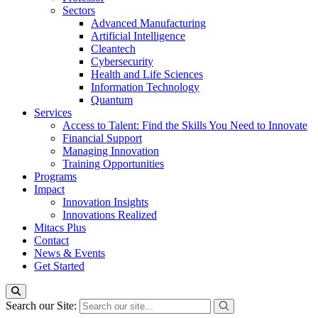
Sectors
Advanced Manufacturing
Artificial Intelligence
Cleantech
Cybersecurity
Health and Life Sciences
Information Technology
Quantum
Services
Access to Talent: Find the Skills You Need to Innovate
Financial Support
Managing Innovation
Training Opportunities
Programs
Impact
Innovation Insights
Innovations Realized
Mitacs Plus
Contact
News & Events
Get Started
Search our Site: