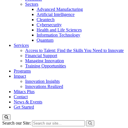
Sectors
Advanced Manufacturing
Artificial Intelligence
Cleantech
Cybersecurity
Health and Life Sciences
Information Technology
Quantum
Services
Access to Talent: Find the Skills You Need to Innovate
Financial Support
Managing Innovation
Training Opportunities
Programs
Impact
Innovation Insights
Innovations Realized
Mitacs Plus
Contact
News & Events
Get Started
Search our Site: