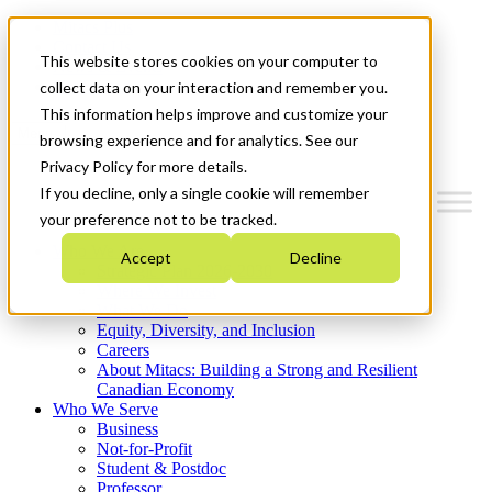
Mitacs Plus
Contact Us
This website stores cookies on your computer to
News & Events
Get Started
collect data on your interaction and remember you.
This information helps improve and customize your
Menu
browsing experience and for analytics. See our
Privacy Policy for more details.
If you decline, only a single cookie will remember
your preference not to be tracked.
Who We Are
Accept
Decline
Strategic Plan 2026-2030
Where We Invest
What We Do
Equity, Diversity, and Inclusion
Careers
About Mitacs: Building a Strong and Resilient
Canadian Economy
Who We Serve
Business
Not-for-Profit
Student & Postdoc
Professor