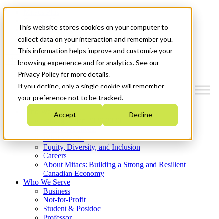
Mitacs Plus
Contact Us
This website stores cookies on your computer to
News & Events
Get Started
collect data on your interaction and remember you.
This information helps improve and customize your
Menu
browsing experience and for analytics. See our
Privacy Policy for more details.
If you decline, only a single cookie will remember
your preference not to be tracked.
Who We Are
Accept
Decline
Strategic Plan 2026-2030
Where We Invest
What We Do
Equity, Diversity, and Inclusion
Careers
About Mitacs: Building a Strong and Resilient
Canadian Economy
Who We Serve
Business
Not-for-Profit
Student & Postdoc
Professor