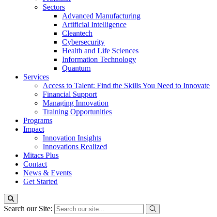
Sectors
Advanced Manufacturing
Artificial Intelligence
Cleantech
Cybersecurity
Health and Life Sciences
Information Technology
Quantum
Services
Access to Talent: Find the Skills You Need to Innovate
Financial Support
Managing Innovation
Training Opportunities
Programs
Impact
Innovation Insights
Innovations Realized
Mitacs Plus
Contact
News & Events
Get Started
Search our Site: