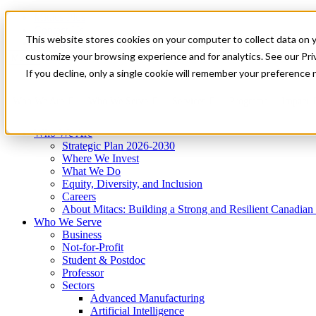
Mitacs Plus
Contact Us
This website stores cookies on your computer to collect data on 
News & Events
Get Started
customize your browsing experience and for analytics. See our Priv
Menu
If you decline, only a single cookie will remember your preference 
Who We Are
Who We Serve
Services
Programs
Impact
Who We Are
Strategic Plan 2026-2030
Where We Invest
What We Do
Equity, Diversity, and Inclusion
Careers
About Mitacs: Building a Strong and Resilient Canadia
Who We Serve
Business
Not-for-Profit
Student & Postdoc
Professor
Sectors
Advanced Manufacturing
Artificial Intelligence