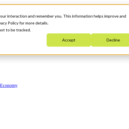
your interaction and remember you. This information helps improve and
acy Policy for more details.
not to be tracked.
Accept
Decline
n Economy