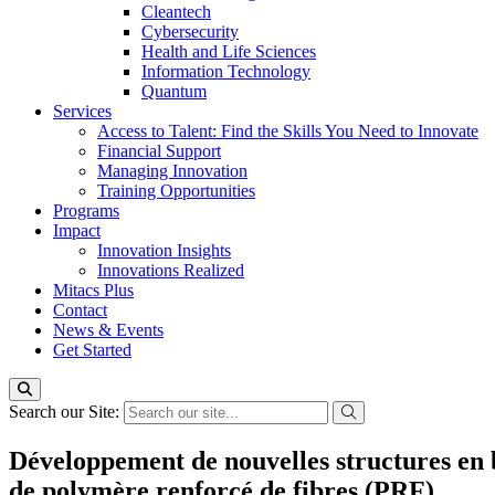
Cleantech
Cybersecurity
Health and Life Sciences
Information Technology
Quantum
Services
Access to Talent: Find the Skills You Need to Innovate
Financial Support
Managing Innovation
Training Opportunities
Programs
Impact
Innovation Insights
Innovations Realized
Mitacs Plus
Contact
News & Events
Get Started
Search our Site:
Développement de nouvelles structures en 
de polymère renforcé de fibres (PRF)