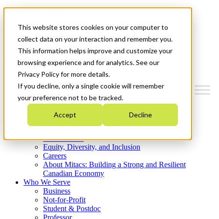
Mitacs Plus
Contact Us
This website stores cookies on your computer to
News & Events
Get Started
collect data on your interaction and remember you.
This information helps improve and customize your
Menu
browsing experience and for analytics. See our
Privacy Policy for more details.
If you decline, only a single cookie will remember
your preference not to be tracked.
Who We Are
Accept
Decline
Strategic Plan 2026-2030
Where We Invest
What We Do
Equity, Diversity, and Inclusion
Careers
About Mitacs: Building a Strong and Resilient
Canadian Economy
Who We Serve
Business
Not-for-Profit
Student & Postdoc
Professor