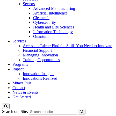
Sectors
Advanced Manufacturing
Artificial Intelligence
Cleantech
Cybersecurity
Health and Life Sciences
Information Technology
Quantum
Services
Access to Talent: Find the Skills You Need to Innovate
Financial Support
Managing Innovation
Training Opportunities
Programs
Impact
Innovation Insights
Innovations Realized
Mitacs Plus
Contact
News & Events
Get Started
Search our Site: