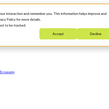
your interaction and remember you. This information helps improve and
acy Policy for more details.
not to be tracked.
Accept
Decline
n Economy