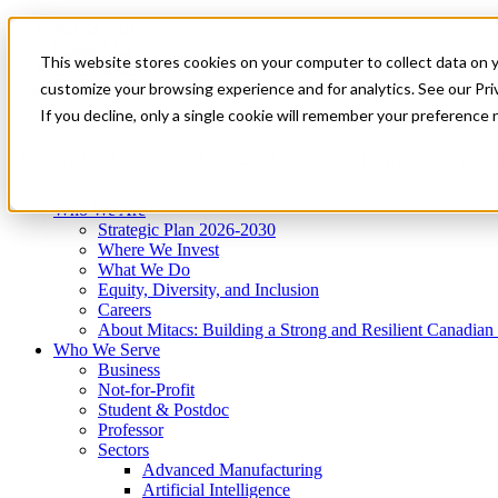
Mitacs Plus
Contact Us
This website stores cookies on your computer to collect data on 
News & Events
Get Started
customize your browsing experience and for analytics. See our Priv
Menu
If you decline, only a single cookie will remember your preference 
Who We Are
Who We Serve
Services
Programs
Impact
Who We Are
Strategic Plan 2026-2030
Where We Invest
What We Do
Equity, Diversity, and Inclusion
Careers
About Mitacs: Building a Strong and Resilient Canadia
Who We Serve
Business
Not-for-Profit
Student & Postdoc
Professor
Sectors
Advanced Manufacturing
Artificial Intelligence