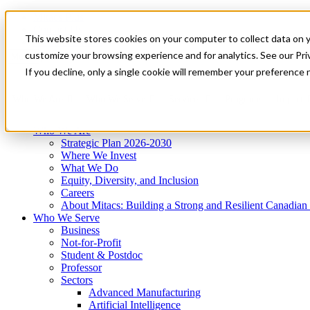
Mitacs Plus
Contact Us
This website stores cookies on your computer to collect data on 
News & Events
Get Started
customize your browsing experience and for analytics. See our Priv
Menu
If you decline, only a single cookie will remember your preference 
Who We Are
Who We Serve
Services
Programs
Impact
Who We Are
Strategic Plan 2026-2030
Where We Invest
What We Do
Equity, Diversity, and Inclusion
Careers
About Mitacs: Building a Strong and Resilient Canadia
Who We Serve
Business
Not-for-Profit
Student & Postdoc
Professor
Sectors
Advanced Manufacturing
Artificial Intelligence