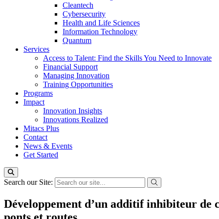
Cleantech
Cybersecurity
Health and Life Sciences
Information Technology
Quantum
Services
Access to Talent: Find the Skills You Need to Innovate
Financial Support
Managing Innovation
Training Opportunities
Programs
Impact
Innovation Insights
Innovations Realized
Mitacs Plus
Contact
News & Events
Get Started
Search our Site:
Développement d’un additif inhibiteur de c
ponts et routes