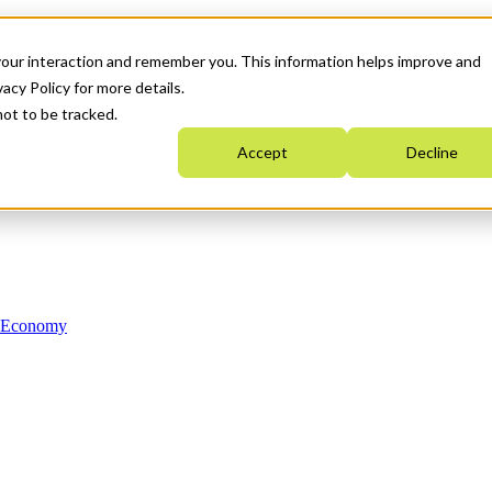
your interaction and remember you. This information helps improve and
acy Policy for more details.
not to be tracked.
Accept
Decline
n Economy