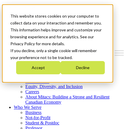
Mitacs Plus
Contact Us
This website stores cookies on your computer to
News & Events
Get Started
collect data on your interaction and remember you.
This information helps improve and customize your
Menu
browsing experience and for analytics. See our
Privacy Policy for more details.
If you decline, only a single cookie will remember
your preference not to be tracked.
Who We Are
Accept
Decline
Strategic Plan 2026-2030
Where We Invest
What We Do
Equity, Diversity, and Inclusion
Careers
About Mitacs: Building a Strong and Resilient
Canadian Economy
Who We Serve
Business
Not-for-Profit
Student & Postdoc
Professor