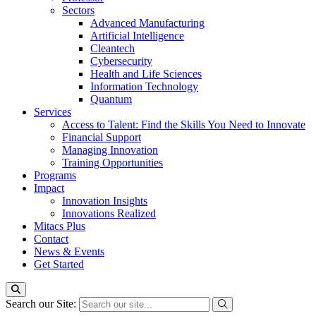
Sectors
Advanced Manufacturing
Artificial Intelligence
Cleantech
Cybersecurity
Health and Life Sciences
Information Technology
Quantum
Services
Access to Talent: Find the Skills You Need to Innovate
Financial Support
Managing Innovation
Training Opportunities
Programs
Impact
Innovation Insights
Innovations Realized
Mitacs Plus
Contact
News & Events
Get Started
Search our Site: