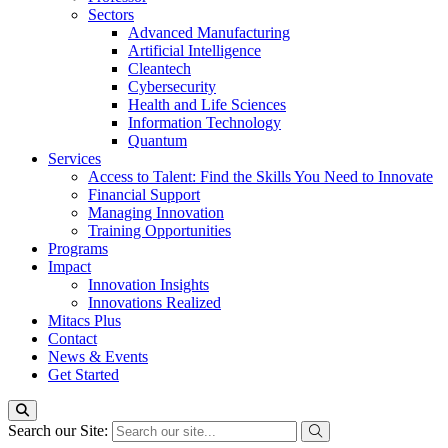
Sectors
Advanced Manufacturing
Artificial Intelligence
Cleantech
Cybersecurity
Health and Life Sciences
Information Technology
Quantum
Services
Access to Talent: Find the Skills You Need to Innovate
Financial Support
Managing Innovation
Training Opportunities
Programs
Impact
Innovation Insights
Innovations Realized
Mitacs Plus
Contact
News & Events
Get Started
Search our Site: