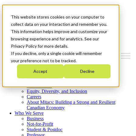
Mitacs Plus
Contact Us
This website stores cookies on your computer to
News & Events
Get Started
collect data on your interaction and remember you.
This information helps improve and customize your
Menu
browsing experience and for analytics. See our
Privacy Policy for more details.
If you decline, only a single cookie will remember
your preference not to be tracked.
Who We Are
Accept
Decline
Strategic Plan 2026-2030
Where We Invest
What We Do
Equity, Diversity, and Inclusion
Careers
About Mitacs: Building a Strong and Resilient
Canadian Economy
Who We Serve
Business
Not-for-Profit
Student & Postdoc
Professor