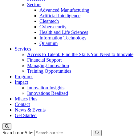
Sectors
Advanced Manufacturing
Artificial Intelligence
Cleantech
Cybersecurity
Health and Life Sciences
Information Technology
Quantum
Services
Access to Talent: Find the Skills You Need to Innovate
Financial Support
Managing Innovation
Training Opportunities
Programs
Impact
Innovation Insights
Innovations Realized
Mitacs Plus
Contact
News & Events
Get Started
Search our Site: