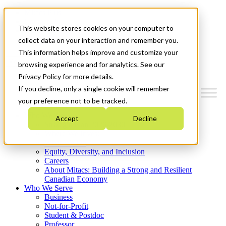
Mitacs Plus
Contact Us
This website stores cookies on your computer to
News & Events
Get Started
collect data on your interaction and remember you.
This information helps improve and customize your
Menu
browsing experience and for analytics. See our
Privacy Policy for more details.
If you decline, only a single cookie will remember
your preference not to be tracked.
Who We Are
Accept
Decline
Strategic Plan 2026-2030
Where We Invest
What We Do
Equity, Diversity, and Inclusion
Careers
About Mitacs: Building a Strong and Resilient
Canadian Economy
Who We Serve
Business
Not-for-Profit
Student & Postdoc
Professor