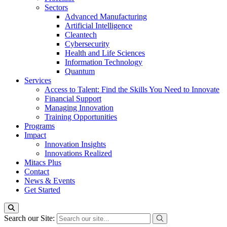
Sectors
Advanced Manufacturing
Artificial Intelligence
Cleantech
Cybersecurity
Health and Life Sciences
Information Technology
Quantum
Services
Access to Talent: Find the Skills You Need to Innovate
Financial Support
Managing Innovation
Training Opportunities
Programs
Impact
Innovation Insights
Innovations Realized
Mitacs Plus
Contact
News & Events
Get Started
Search our Site: