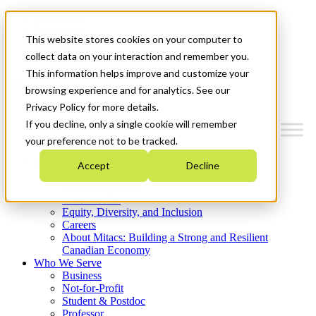
Mitacs Plus
Contact Us
This website stores cookies on your computer to
News & Events
Get Started
collect data on your interaction and remember you.
This information helps improve and customize your
Menu
browsing experience and for analytics. See our
Privacy Policy for more details.
If you decline, only a single cookie will remember
your preference not to be tracked.
Who We Are
Accept
Decline
Strategic Plan 2026-2030
Where We Invest
What We Do
Equity, Diversity, and Inclusion
Careers
About Mitacs: Building a Strong and Resilient
Canadian Economy
Who We Serve
Business
Not-for-Profit
Student & Postdoc
Professor