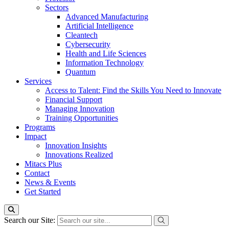
Sectors
Advanced Manufacturing
Artificial Intelligence
Cleantech
Cybersecurity
Health and Life Sciences
Information Technology
Quantum
Services
Access to Talent: Find the Skills You Need to Innovate
Financial Support
Managing Innovation
Training Opportunities
Programs
Impact
Innovation Insights
Innovations Realized
Mitacs Plus
Contact
News & Events
Get Started
Search our Site: