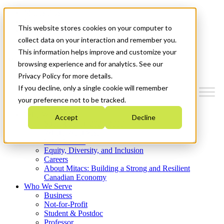
Mitacs Plus
Contact Us
This website stores cookies on your computer to
News & Events
Get Started
collect data on your interaction and remember you.
This information helps improve and customize your
Menu
browsing experience and for analytics. See our
Privacy Policy for more details.
If you decline, only a single cookie will remember
your preference not to be tracked.
Who We Are
Accept
Decline
Strategic Plan 2026-2030
Where We Invest
What We Do
Equity, Diversity, and Inclusion
Careers
About Mitacs: Building a Strong and Resilient
Canadian Economy
Who We Serve
Business
Not-for-Profit
Student & Postdoc
Professor