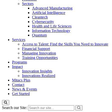
Sectors
Advanced Manufacturing
Artificial Intelligence
Cleantech
Cybersecurity
Health and Life Sciences
Information Technology
Quantum
Services
Access to Talent: Find the Skills You Need to Innovate
Financial Support
Managing Innovation
Training Opportunities
Programs
Impact
Innovation Insights
Innovations Realized
Mitacs Plus
Contact
News & Events
Get Started
Search our Site: