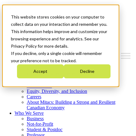
Mitacs Plus
Contact Us
This website stores cookies on your computer to
News & Events
Get Started
collect data on your interaction and remember you.
This information helps improve and customize your
Menu
browsing experience and for analytics. See our
Privacy Policy for more details.
If you decline, only a single cookie will remember
your preference not to be tracked.
Who We Are
Accept
Decline
Strategic Plan 2026-2030
Where We Invest
What We Do
Equity, Diversity, and Inclusion
Careers
About Mitacs: Building a Strong and Resilient
Canadian Economy
Who We Serve
Business
Not-for-Profit
Student & Postdoc
Professor