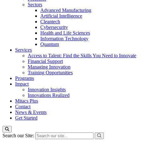
Sectors
Advanced Manufacturing
Artificial Intelligence
Cleantech
Cybersecurity
Health and Life Sciences
Information Technology
Quantum
Services
Access to Talent: Find the Skills You Need to Innovate
Financial Support
Managing Innovation
Training Opportunities
Programs
Impact
Innovation Insights
Innovations Realized
Mitacs Plus
Contact
News & Events
Get Started
Search our Site: