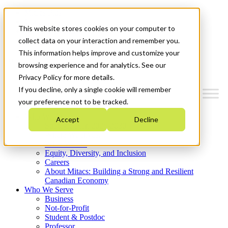
Mitacs Plus
Contact Us
This website stores cookies on your computer to
News & Events
Get Started
collect data on your interaction and remember you.
This information helps improve and customize your
Menu
browsing experience and for analytics. See our
Privacy Policy for more details.
If you decline, only a single cookie will remember
your preference not to be tracked.
Who We Are
Accept
Decline
Strategic Plan 2026-2030
Where We Invest
What We Do
Equity, Diversity, and Inclusion
Careers
About Mitacs: Building a Strong and Resilient
Canadian Economy
Who We Serve
Business
Not-for-Profit
Student & Postdoc
Professor