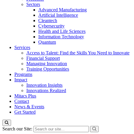
Sectors
Advanced Manufacturing
Artificial Intelligence
Cleantech
Cybersecurity
Health and Life Sciences
Information Technology
Quantum
Services
Access to Talent: Find the Skills You Need to Innovate
Financial Support
Managing Innovation
Training Opportunities
Programs
Impact
Innovation Insights
Innovations Realized
Mitacs Plus
Contact
News & Events
Get Started
Search our Site: