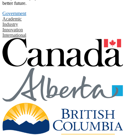
better future.
Government
Academic
Industry
Innovation
International