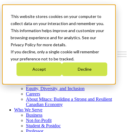
Mitacs Plus
Contact Us
This website stores cookies on your computer to
News & Events
Get Started
collect data on your interaction and remember you.
This information helps improve and customize your
Menu
browsing experience and for analytics. See our
Privacy Policy for more details.
If you decline, only a single cookie will remember
your preference not to be tracked.
Who We Are
Accept
Decline
Strategic Plan 2026-2030
Where We Invest
What We Do
Equity, Diversity, and Inclusion
Careers
About Mitacs: Building a Strong and Resilient
Canadian Economy
Who We Serve
Business
Not-for-Profit
Student & Postdoc
Professor