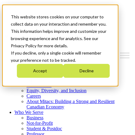
Mitacs Plus
Contact Us
This website stores cookies on your computer to
News & Events
Get Started
collect data on your interaction and remember you.
This information helps improve and customize your
Menu
browsing experience and for analytics. See our
Privacy Policy for more details.
If you decline, only a single cookie will remember
your preference not to be tracked.
Who We Are
Accept
Decline
Strategic Plan 2026-2030
Where We Invest
What We Do
Equity, Diversity, and Inclusion
Careers
About Mitacs: Building a Strong and Resilient
Canadian Economy
Who We Serve
Business
Not-for-Profit
Student & Postdoc
Professor