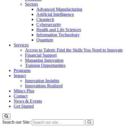
Sectors
Advanced Manufacturing
Artificial Intelligence
Cleantech
Cybersecurity
Health and Life Sciences
Information Technology
Quantum
Services
Access to Talent: Find the Skills You Need to Innovate
Financial Support
Managing Innovation
Training Opportunities
Programs
Impact
Innovation Insights
Innovations Realized
Mitacs Plus
Contact
News & Events
Get Started
Search our Site: