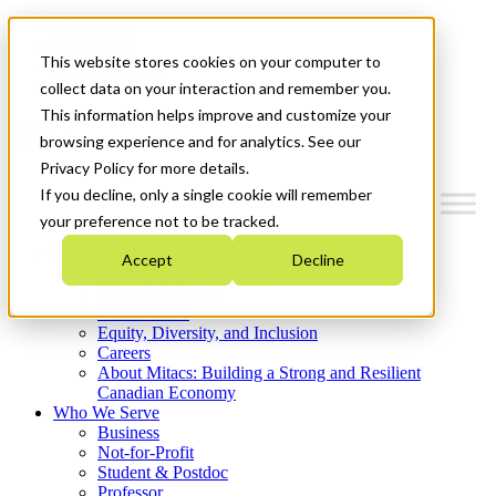
Mitacs Plus
Contact Us
This website stores cookies on your computer to
News & Events
Get Started
collect data on your interaction and remember you.
This information helps improve and customize your
Menu
browsing experience and for analytics. See our
Privacy Policy for more details.
If you decline, only a single cookie will remember
your preference not to be tracked.
Who We Are
Accept
Decline
Strategic Plan 2026-2030
Where We Invest
What We Do
Equity, Diversity, and Inclusion
Careers
About Mitacs: Building a Strong and Resilient
Canadian Economy
Who We Serve
Business
Not-for-Profit
Student & Postdoc
Professor