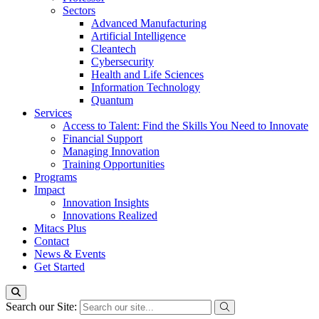
Sectors
Advanced Manufacturing
Artificial Intelligence
Cleantech
Cybersecurity
Health and Life Sciences
Information Technology
Quantum
Services
Access to Talent: Find the Skills You Need to Innovate
Financial Support
Managing Innovation
Training Opportunities
Programs
Impact
Innovation Insights
Innovations Realized
Mitacs Plus
Contact
News & Events
Get Started
Search our Site: