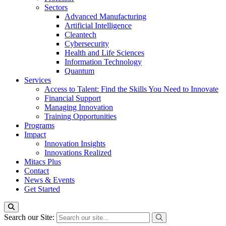
Sectors
Advanced Manufacturing
Artificial Intelligence
Cleantech
Cybersecurity
Health and Life Sciences
Information Technology
Quantum
Services
Access to Talent: Find the Skills You Need to Innovate
Financial Support
Managing Innovation
Training Opportunities
Programs
Impact
Innovation Insights
Innovations Realized
Mitacs Plus
Contact
News & Events
Get Started
Search our Site: