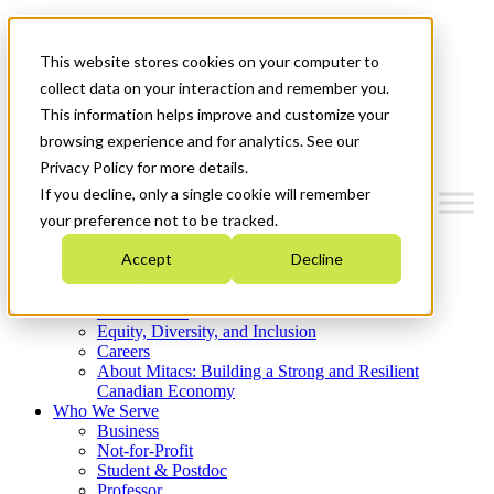
Mitacs Plus
Contact Us
This website stores cookies on your computer to
News & Events
Get Started
collect data on your interaction and remember you.
This information helps improve and customize your
Menu
browsing experience and for analytics. See our
Privacy Policy for more details.
If you decline, only a single cookie will remember
your preference not to be tracked.
Who We Are
Accept
Decline
Strategic Plan 2026-2030
Where We Invest
What We Do
Equity, Diversity, and Inclusion
Careers
About Mitacs: Building a Strong and Resilient
Canadian Economy
Who We Serve
Business
Not-for-Profit
Student & Postdoc
Professor