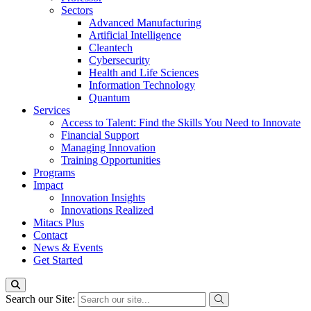
Sectors
Advanced Manufacturing
Artificial Intelligence
Cleantech
Cybersecurity
Health and Life Sciences
Information Technology
Quantum
Services
Access to Talent: Find the Skills You Need to Innovate
Financial Support
Managing Innovation
Training Opportunities
Programs
Impact
Innovation Insights
Innovations Realized
Mitacs Plus
Contact
News & Events
Get Started
Search our Site: