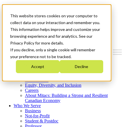
Mitacs Plus
Contact Us
This website stores cookies on your computer to
News & Events
Get Started
collect data on your interaction and remember you.
This information helps improve and customize your
Menu
browsing experience and for analytics. See our
Privacy Policy for more details.
If you decline, only a single cookie will remember
your preference not to be tracked.
Who We Are
Accept
Decline
Strategic Plan 2026-2030
Where We Invest
What We Do
Equity, Diversity, and Inclusion
Careers
About Mitacs: Building a Strong and Resilient
Canadian Economy
Who We Serve
Business
Not-for-Profit
Student & Postdoc
Professor