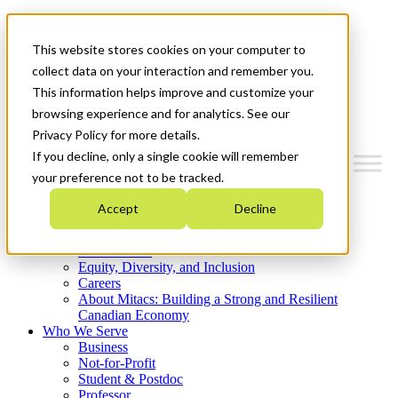
Mitacs Plus
Contact Us
This website stores cookies on your computer to
News & Events
Get Started
collect data on your interaction and remember you.
This information helps improve and customize your
Menu
browsing experience and for analytics. See our
Privacy Policy for more details.
If you decline, only a single cookie will remember
your preference not to be tracked.
Who We Are
Accept
Decline
Strategic Plan 2026-2030
Where We Invest
What We Do
Equity, Diversity, and Inclusion
Careers
About Mitacs: Building a Strong and Resilient
Canadian Economy
Who We Serve
Business
Not-for-Profit
Student & Postdoc
Professor