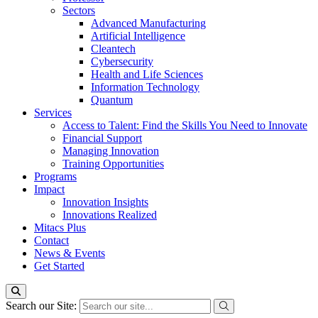
Sectors
Advanced Manufacturing
Artificial Intelligence
Cleantech
Cybersecurity
Health and Life Sciences
Information Technology
Quantum
Services
Access to Talent: Find the Skills You Need to Innovate
Financial Support
Managing Innovation
Training Opportunities
Programs
Impact
Innovation Insights
Innovations Realized
Mitacs Plus
Contact
News & Events
Get Started
Search our Site: