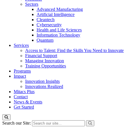
Sectors
Advanced Manufacturing
Artificial Intelligence
Cleantech
Cybersecurity
Health and Life Sciences
Information Technology
Quantum
Services
Access to Talent: Find the Skills You Need to Innovate
Financial Support
Managing Innovation
Training Opportunities
Programs
Impact
Innovation Insights
Innovations Realized
Mitacs Plus
Contact
News & Events
Get Started
Search our Site: