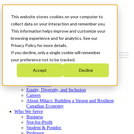
Mitacs Plus
Contact Us
This website stores cookies on your computer to
News & Events
Get Started
collect data on your interaction and remember you.
This information helps improve and customize your
Menu
browsing experience and for analytics. See our
Privacy Policy for more details.
If you decline, only a single cookie will remember
your preference not to be tracked.
Who We Are
Accept
Decline
Strategic Plan 2026-2030
Where We Invest
What We Do
Equity, Diversity, and Inclusion
Careers
About Mitacs: Building a Strong and Resilient
Canadian Economy
Who We Serve
Business
Not-for-Profit
Student & Postdoc
Professor