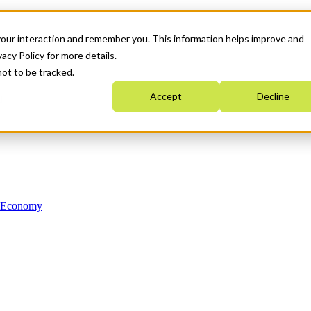
your interaction and remember you. This information helps improve and
acy Policy for more details.
not to be tracked.
Accept
Decline
n Economy