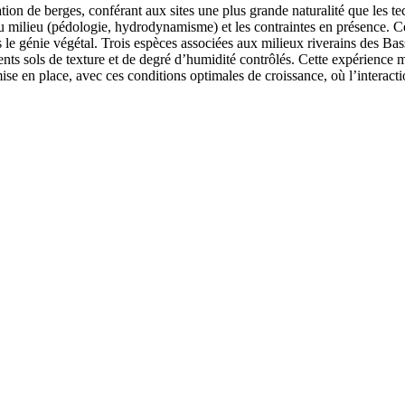
ation de berges, conférant aux sites une plus grande naturalité que les te
u milieu (pédologie, hydrodynamisme) et les contraintes en présence. Ce 
s le génie végétal. Trois espèces associées aux milieux riverains des Ba
rents sols de texture et de degré d’humidité contrôlés. Cette expérience
mise en place, avec ces conditions optimales de croissance, où l’inter