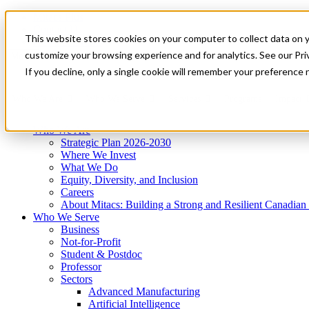
Mitacs Plus
Contact Us
This website stores cookies on your computer to collect data on 
News & Events
Get Started
customize your browsing experience and for analytics. See our Priv
Menu
If you decline, only a single cookie will remember your preference 
Who We Are
Who We Serve
Services
Programs
Impact
Who We Are
Strategic Plan 2026-2030
Where We Invest
What We Do
Equity, Diversity, and Inclusion
Careers
About Mitacs: Building a Strong and Resilient Canadia
Who We Serve
Business
Not-for-Profit
Student & Postdoc
Professor
Sectors
Advanced Manufacturing
Artificial Intelligence