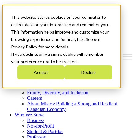
Mitacs Plus
Contact Us
This website stores cookies on your computer to
News & Events
Get Started
collect data on your interaction and remember you.
This information helps improve and customize your
Menu
browsing experience and for analytics. See our
Privacy Policy for more details.
If you decline, only a single cookie will remember
your preference not to be tracked.
Who We Are
Accept
Decline
Strategic Plan 2026-2030
Where We Invest
What We Do
Equity, Diversity, and Inclusion
Careers
About Mitacs: Building a Strong and Resilient
Canadian Economy
Who We Serve
Business
Not-for-Profit
Student & Postdoc
Professor