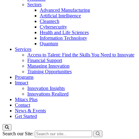
Sectors
Advanced Manufacturing
Artificial Intelligence
Cleantech
Cybersecurity
Health and Life Sciences
Information Technology
Quantum
Services
Access to Talent: Find the Skills You Need to Innovate
Financial Support
Managing Innovation
Training Opportunities
Programs
Impact
Innovation Insights
Innovations Realized
Mitacs Plus
Contact
News & Events
Get Started
Search our Site: