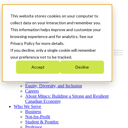
Mitacs Plus
Contact Us
This website stores cookies on your computer to
News & Events
Get Started
collect data on your interaction and remember you.
This information helps improve and customize your
Menu
browsing experience and for analytics. See our
Privacy Policy for more details.
If you decline, only a single cookie will remember
your preference not to be tracked.
Who We Are
Accept
Decline
Strategic Plan 2026-2030
Where We Invest
What We Do
Equity, Diversity, and Inclusion
Careers
About Mitacs: Building a Strong and Resilient
Canadian Economy
Who We Serve
Business
Not-for-Profit
Student & Postdoc
Professor