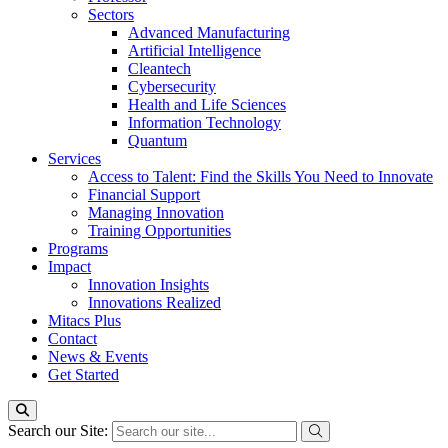
Sectors
Advanced Manufacturing
Artificial Intelligence
Cleantech
Cybersecurity
Health and Life Sciences
Information Technology
Quantum
Services
Access to Talent: Find the Skills You Need to Innovate
Financial Support
Managing Innovation
Training Opportunities
Programs
Impact
Innovation Insights
Innovations Realized
Mitacs Plus
Contact
News & Events
Get Started
Search our Site: